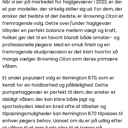
Når vi ser på markedet for haglgeværer i 2023, er der
et par modeller, der virkelig skiller sig ud. For dem, der
ønsker det bedste af det bedste, er Browning Citori et
fremragende valg. Dette over/under haglgevær
tilbyder en perfekt balance mellem vægt og kraft,
hvilket gør det til en favorit blandt både amatør- og
professionelle jægere. Med en smuk finish og en
fremragende skudpræcision er det klart hvorfor så
mange vælger Browning Citori som deres primære
våben.
Et andet populært valg er Remington 870, som er
kendt for sin holdbarhed og pålidelighed. Dette
pumpehaggevær er perfekt til dem, der ønsker et
alsidigt våben, der kan klare både jagt og
sportsskyderi. Med en bred vifte af tilbehør og
tilpasningsmuligheder kan Remington 870 tilpasses til
enhver jægers behov. Uanset om du er på udkig efter
et våben til at jage fugle eller til at træne på