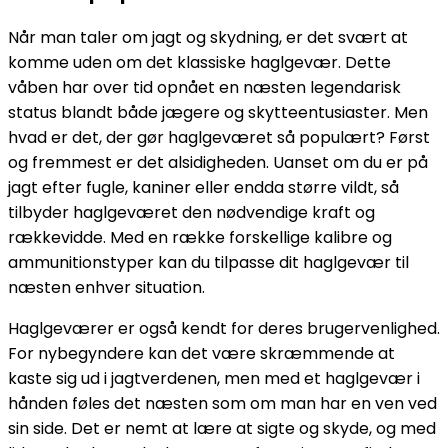
Når man taler om jagt og skydning, er det svært at
komme uden om det klassiske haglgevær. Dette
våben har over tid opnået en næsten legendarisk
status blandt både jægere og skytteentusiaster. Men
hvad er det, der gør haglgeværet så populært? Først
og fremmest er det alsidigheden. Uanset om du er på
jagt efter fugle, kaniner eller endda større vildt, så
tilbyder haglgeværet den nødvendige kraft og
rækkevidde. Med en række forskellige kalibre og
ammunitionstyper kan du tilpasse dit haglgevær til
næsten enhver situation.
Haglgeværer er også kendt for deres brugervenlighed.
For nybegyndere kan det være skræmmende at
kaste sig ud i jagtverdenen, men med et haglgevær i
hånden føles det næsten som om man har en ven ved
sin side. Det er nemt at lære at sigte og skyde, og med