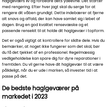
haglgeværs liv og forbedre dets ydeevne. Det starter
med rengøring. Efter hver jagt skal du sørge for at
rengøre dit våben grundigt. Dette indebærer at fjerne
alt snavs og affald, der kan have samlet sig i løbet af
dagen. Brug en god kvalitet rensevæske og et
passende rensekit til at holde dit haglgevær i topform.
Det er også vigtigt at kontrollere for slidte dele. Hvis du
bemærker, at noget ikke fungerer som det skal, bør
du få det tjekket af en professionel. Regelmæssig
vedligeholdelse kan spare dig for dyre reparationer i
fremtiden. Du vil gerne have dit haglgevær til at være
pålideligt, når du er ude i marken, så invester tid i at
passe på det.
De bedste haglgeværer på
markedet i 2023