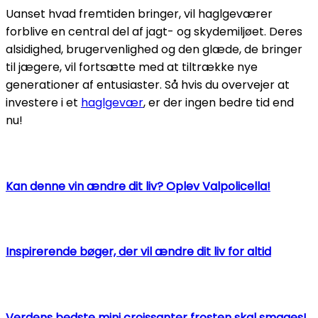
Uanset hvad fremtiden bringer, vil haglgeværer
forblive en central del af jagt- og skydemiljøet. Deres
alsidighed, brugervenlighed og den glæde, de bringer
til jægere, vil fortsætte med at tiltrække nye
generationer af entusiaster. Så hvis du overvejer at
investere i et
haglgevær
, er der ingen bedre tid end
nu!
Kan denne vin ændre dit liv? Oplev Valpolicella!
Inspirerende bøger, der vil ændre dit liv for altid
Verdens bedste mini croissanter frosten skal smages!