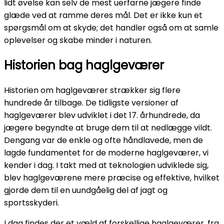
lidt øvelse kan selv de mest uerfarne jægere finde
glæde ved at ramme deres mål. Det er ikke kun et
spørgsmål om at skyde; det handler også om at samle
oplevelser og skabe minder i naturen.
Historien bag haglgeværer
Historien om haglgeværer strækker sig flere
hundrede år tilbage. De tidligste versioner af
haglgeværer blev udviklet i det 17. århundrede, da
jægere begyndte at bruge dem til at nedlægge vildt.
Dengang var de enkle og ofte håndlavede, men de
lagde fundamentet for de moderne haglgeværer, vi
kender i dag. I takt med at teknologien udviklede sig,
blev haglgeværene mere præcise og effektive, hvilket
gjorde dem til en uundgåelig del af jagt og
sportsskyderi.
I dag findes der et væld af forskellige haglgeværer, fra