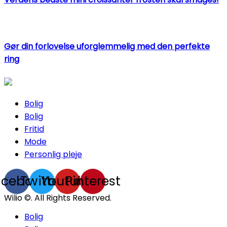
Gør din forlovelse uforglemmelig med den perfekte
ring
Bolig
Bolig
Fritid
Mode
Personlig pleje
acebook
Twitter
Youtube
Pinterest
Wilio ©. All Rights Reserved.
Bolig