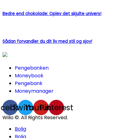
Bedre end chokolade: Oplev det skjulte univers!
Sådan forvandler du dit liv med stil og sjov!
Pengebanken
Moneybook
Pengebank
Moneymanager
acebook
Twitter
Youtube
Pinterest
Wilio ©. All Rights Reserved.
Bolig
Bolig