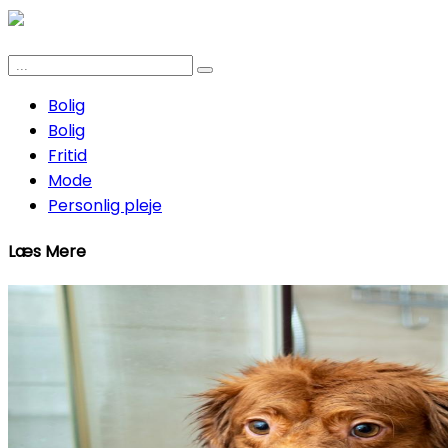
Bolig
Bolig
Fritid
Mode
Personlig pleje
Læs Mere