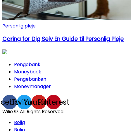
Personlig pleje
Caring for Dig Selv En Guide til Personlig Pleje
Pengebank
Moneybook
Pengebanken
Moneymanager
acebook
Twitter
Youtube
Pinterest
Wilio ©. All Rights Reserved.
Bolig
Bolig