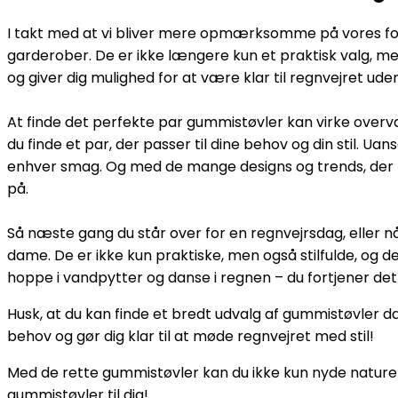
I takt med at vi bliver mere opmærksomme på vores forb
garderober. De er ikke længere kun et praktisk valg, m
og giver dig mulighed for at være klar til regnvejret ud
At finde det perfekte par gummistøvler kan virke ove
du finde et par, der passer til dine behov og din stil. U
enhver smag. Og med de mange designs og trends, der k
på.
Så næste gang du står over for en regnvejrsdag, eller n
dame. De er ikke kun praktiske, men også stilfulde, og d
hoppe i vandpytter og danse i regnen – du fortjener det
Husk, at du kan finde et bredt udvalg af gummistøvler
behov og gør dig klar til at møde regnvejret med stil!
Med de rette gummistøvler kan du ikke kun nyde naturen
gummistøvler til dig!