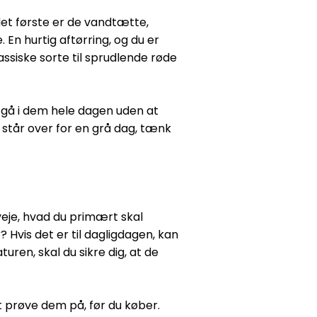
det første er de vandtætte,
 En hurtig aftørring, og du er
assiske sorte til sprudlende røde
gå i dem hele dagen uden at
 står over for en grå dag, tænk
veje, hvad du primært skal
? Hvis det er til dagligdagen, kan
uren, skal du sikre dig, at de
t prøve dem på, før du køber.