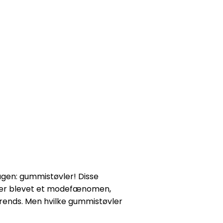
agen: gummistøvler! Disse
me er blevet et modefænomen,
trends. Men hvilke gummistøvler