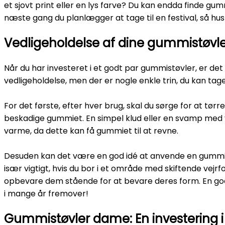
et sjovt print eller en lys farve? Du kan endda finde gummis
næste gang du planlægger at tage til en festival, så husk
Vedligeholdelse af dine gummistøvl
Når du har investeret i et godt par gummistøvler, er de
vedligeholdelse, men der er nogle enkle trin, du kan tage f
For det første, efter hver brug, skal du sørge for at tø
beskadige gummiet. En simpel klud eller en svamp med v
varme, da dette kan få gummiet til at revne.
Desuden kan det være en god idé at anvende en gummipl
især vigtigt, hvis du bor i et område med skiftende vejr
opbevare dem stående for at bevare deres form. En god p
i mange år fremover!
Gummistøvler dame: En investering i s