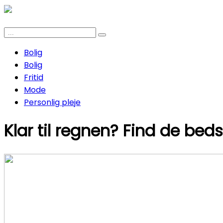
Bolig
Bolig
Fritid
Mode
Personlig pleje
Klar til regnen? Find de bed