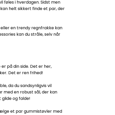
l føles i hverdagen. Sidst men
an helt sikkert finde et par, der
e eller en trendy regnfrakke kan
essories kan du stråle, selv når
er på din side. Det er her,
er. Det er ren frihed!
le, da du sandsynligvis vil
ar med en robust sål, der kan
 glide og falde!
 vælge et par gummistøvler med