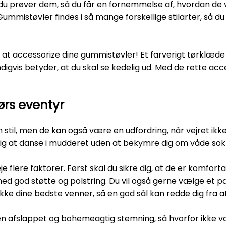
du prøver dem, så du får en fornemmelse af, hvordan de vi
mistøvler findes i så mange forskellige stilarter, så du k
ej at accessorize dine gummistøvler! Et farverigt tørklæd
ndigvis betyder, at du skal se kedelig ud. Med de rette acc
ørs eventyr
in stil, men de kan også være en udfordring, når vejret ikke 
 dig at danse i mudderet uden at bekymre dig om våde sokk
e flere faktorer. Først skal du sikre dig, at de er komfortab
med god støtte og polstring. Du vil også gerne vælge et p
kke dine bedste venner, så en god sål kan redde dig fra at
 en afslappet og bohemeagtig stemning, så hvorfor ikke