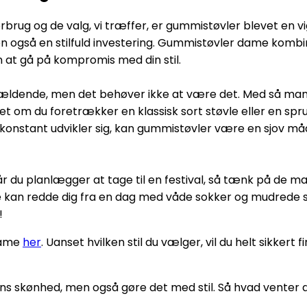
rug og de valg, vi træffer, er gummistøvler blevet en vi
en også en stilfuld investering. Gummistøvler dame komb
en at gå på kompromis med din stil.
rvældende, men det behøver ikke at være det. Med så ma
anset om du foretrækker en klassisk sort støvle eller en spr
onstant udvikler sig, kan gummistøvler være en sjov måd
år du planlægger at tage til en festival, så tænk på de 
e kan redde dig fra en dag med våde sokker og mudrede sko.
!
 dame
her
. Uanset hvilken stil du vælger, vil du helt sikkert f
s skønhed, men også gøre det med stil. Så hvad venter d