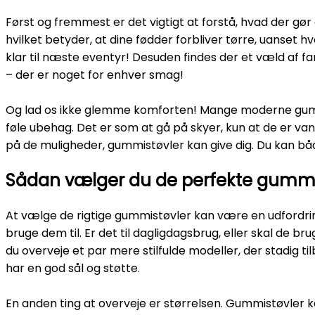
Først og fremmest er det vigtigt at forstå, hvad der gør
hvilket betyder, at dine fødder forbliver tørre, uanset h
klar til næste eventyr! Desuden findes der et væld af far
– der er noget for enhver smag!
Og lad os ikke glemme komforten! Mange moderne gummis
føle ubehag. Det er som at gå på skyer, kun at de er va
på de muligheder, gummistøvler kan give dig. Du kan båd
Sådan vælger du de perfekte gumm
At vælge de rigtige gummistøvler kan være en udfordrin
bruge dem til. Er det til dagligdagsbrug, eller skal de br
du overveje et par mere stilfulde modeller, der stadig til
har en god sål og støtte.
En anden ting at overveje er størrelsen. Gummistøvler k