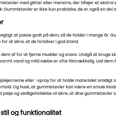
tøvler med glitter eller mønstre, der tilføjer et ekstra strej
: Gummistøvler er ikke kun praktiske, de er også en del af 
er
t vigtigt at passe godt på dem, så de holder i mange år.
or at sikre, at de forbliver i god stand.
rre dem af for at fjerne mudder og snavs. Undgå at bruge s
armt vand og mild sæbe er ofte tilstrækkelig. Lad dem tø
ejecreme eller -spray for at holde materialet smidigt o
forhold. Og husk, at gummistøvler kan være en smule klods
leje og vedligeholdelse vil sikre, at dine gummistøvler 
til og funktionalitet