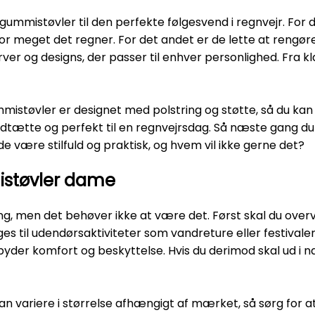
 gummistøvler til den perfekte følgesvend i regnvejr. For 
vor meget det regner. For det andet er de lette at rengøre.
ver og designs, der passer til enhver personlighed. Fra kl
tøvler er designet med polstring og støtte, så du kan 
ndtætte og perfekt til en regnvejrsdag. Så næste gang du
e være stilfuld og praktisk, og hvem vil ikke gerne det?
istøvler dame
g, men det behøver ikke at være det. Først skal du over
uges til udendørsaktiviteter som vandreture eller festivaler
byder komfort og beskyttelse. Hvis du derimod skal ud i nat
an variere i størrelse afhængigt af mærket, så sørg for a