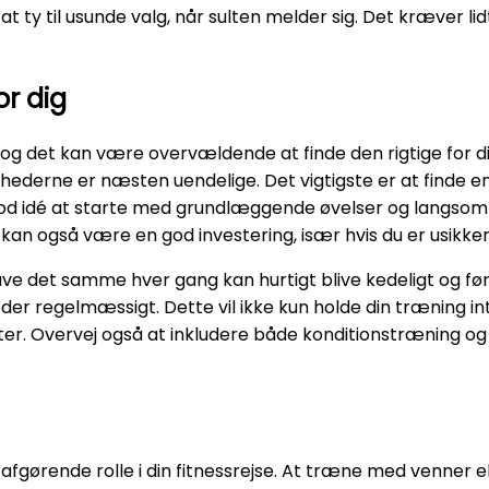
at ty til usunde valg, når sulten melder sig. Det kræver l
or dig
og det kan være overvældende at finde den rigtige for dig
hederne er næsten uendelige. Det vigtigste er at finde en r
 god idé at starte med grundlæggende øvelser og langso
n også være en god investering, især hvis du er usikker 
ve det samme hver gang kan hurtigt blive kedeligt og føre 
der regelmæssigt. Dette vil ikke kun holde din træning i
ater. Overvej også at inkludere både konditionstræning og 
 afgørende rolle i din fitnessrejse. At træne med venner e