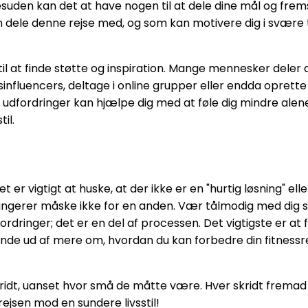
suden kan det at have nogen til at dele dine mål og fre
 dele denne rejse med, og som kan motivere dig i svære t
 at finde støtte og inspiration. Mange mennesker deler de
ssinfluencers, deltage i online grupper eller endda oprette
udfordringer kan hjælpe dig med at føle dig mindre alene 
il.
 er vigtigt at huske, at der ikke er en "hurtig løsning" elle
fungerer måske ikke for en anden. Vær tålmodig med dig selv
fordringer; det er en del af processen. Det vigtigste er 
 finde ud af mere om, hvordan du kan forbedre din fitness
mskridt, uanset hvor små de måtte være. Hver skridt fremad
 rejsen mod en sundere livsstil!