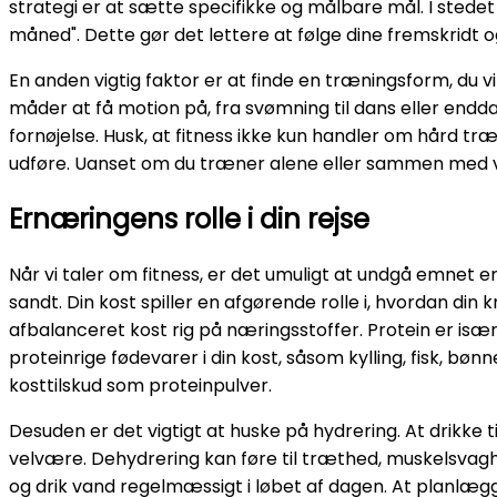
strategi er at sætte specifikke og målbare mål. I stedet 
måned". Dette gør det lettere at følge dine fremskridt o
En anden vigtig faktor er at finde en træningsform, du vir
måder at få motion på, fra svømning til dans eller endda 
fornøjelse. Husk, at fitness ikke kun handler om hård træ
udføre. Uanset om du træner alene eller sammen med venn
Ernæringens rolle i din rejse
Når vi taler om fitness, er det umuligt at undgå emnet 
sandt. Din kost spiller en afgørende rolle i, hvordan din
afbalanceret kost rig på næringsstoffer. Protein er især
proteinrige fødevarer i din kost, såsom kylling, fisk, bø
kosttilskud som proteinpulver.
Desuden er det vigtigt at huske på hydrering. At drikke
velvære. Dehydrering kan føre til træthed, muskelsvagh
og drik vand regelmæssigt i løbet af dagen. At planlæg