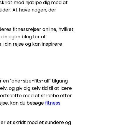
mskridt med hjælpe dig med at
ider. At have nogen, der
res fitnessrejser online, hvilket
 din egen blog for at
i din rejse og kan inspirere
r en "one-size-fits-all" tilgang.
, og giv dig selv tid til at lære
at fortsætte med at stræbe efter
rejse, kan du besøge
fitness
 er et skridt mod et sundere og