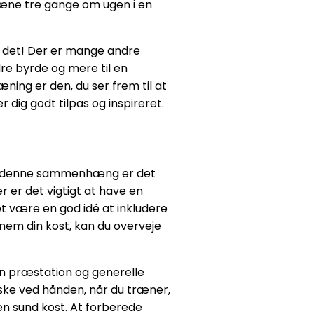
 træne tre gange om ugen i en
til det! Der er mange andre
dre byrde og mere til en
ning er den, du ser frem til at
dig godt tilpas og inspireret.
 og i denne sammenhæng er det
r er det vigtigt at have en
et være en god idé at inkludere
nnem din kost, kan du overveje
din præstation og generelle
ske ved hånden, når du træner,
en sund kost. At forberede