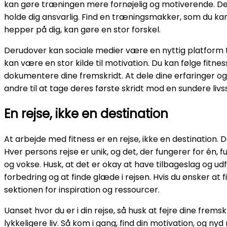
kan gøre træningen mere fornøjelig og motiverende. De
holde dig ansvarlig. Find en træningsmakker, som du kan
hepper på dig, kan gøre en stor forskel.
Derudover kan sociale medier være en nyttig platform til
kan være en stor kilde til motivation. Du kan følge fitne
dokumentere dine fremskridt. At dele dine erfaringer og 
andre til at tage deres første skridt mod en sundere livsst
En rejse, ikke en destination
At arbejde med fitness er en rejse, ikke en destination. Det
Hver persons rejse er unik, og det, der fungerer for én, 
og vokse. Husk, at det er okay at have tilbageslag og ud
forbedring og at finde glæde i rejsen. Hvis du ønsker at
sektionen for inspiration og ressourcer.
Uanset hvor du er i din rejse, så husk at fejre dine fre
lykkeligere liv. Så kom i gang, find din motivation, og nyd