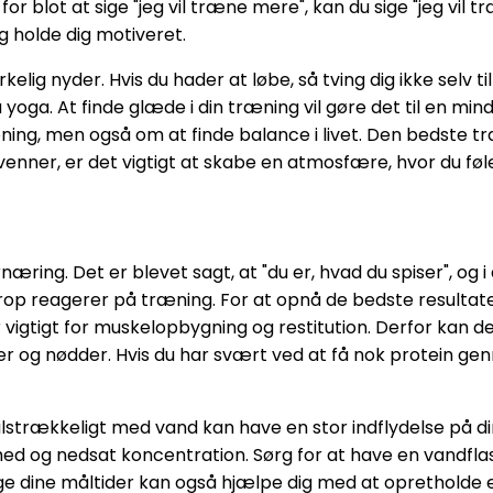
for blot at sige "jeg vil træne mere", kan du sige "jeg vil
g holde dig motiveret.
kelig nyder. Hvis du hader at løbe, så tving dig ikke selv 
yoga. At finde glæde i din træning vil gøre det til en min
ning, men også om at finde balance i livet. Den bedste træ
er, er det vigtigt at skabe en atmosfære, hvor du føler 
ernæring. Det er blevet sagt, at "du er, hvad du spiser",
 krop reagerer på træning. For at opnå de bedste resultate
 vigtigt for muskelopbygning og restitution. Derfor kan d
nner og nødder. Hvis du har svært ved at få nok protein ge
 tilstrækkeligt med vand kan have en stor indflydelse på 
ed og nedsat koncentration. Sørg for at have en vandfla
ge dine måltider kan også hjælpe dig med at opretholde 