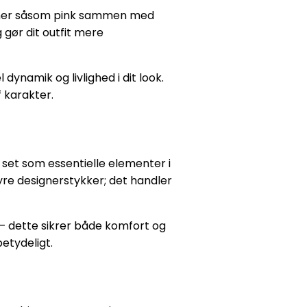
ioner såsom pink sammen med
 gør dit outfit mere
dynamik og livlighed i dit look.
f karakter.
 set som essentielle elementer i
e designerstykker; det handler
– dette sikrer både komfort og
betydeligt.