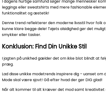
I dagens hurtige samfund søger mange mennesker komfo
leggings eller sweatshirts med mere fashionable elemen
funktionalitet og æstetik!
Denne trend reflekterer den moderne livsstil hvor folk of
kunne klare begge dele! Tøjets alsidighed gør det muligt 
smykker eller tasker.
Konklusion: Find Din Unikke Stil
I jagten på unikhed gælder det om ikke blot blindt at f
præg.
Lad disse unikke modetrends inspirere dig – uanset om d
Mode skal være sjovt! Gå efter hvad der gør DIG glad!
Når alt kommer til alt kræver det mod samt kreativitet 