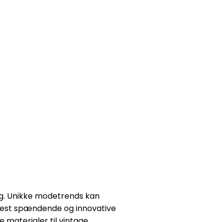
alg. Unikke modetrends kan
de mest spændende og innovative
 materialer til vintage