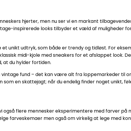
neskers hjerter, men nu ser vi en markant tilbagevenden 
ntage-inspirerede looks tilbyder et væld af muligheder for
et unikt udtryk, som både er trendy og tidløst. For eks
 klassisk midi-kjole med sneakers for et afslappet look
d, at du hylder fortiden.
ntage fund – det kan være alt fra loppemarkeder til on
n som en skattejagt; når du endelig finder noget unikt, føl
r vi også flere mennesker eksperimentere med farver på m
t følge farveskemaer men også om virkelig at lege med k