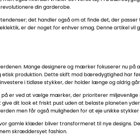
n revolutionere din garderobe.
ndenser; det handler også om at finde det, der passer til 
 eklektik, er der noget for enhver smag. Denne artikel vil
everdenen. Mange designere og mærker fokuserer nu på a
etisk produktion. Dette skift mod bæredygtighed har ført 
investere i tidløse stykker, der holder længe og aldrig gå
på er ved at vælge mærker, der prioriterer miljøvenlige
give dit look et friskt pust uden at belaste planeten yde
verden men får også muligheden for at eje unikke stykker 
vor gamle klæder bliver transformeret til nye designs. De
gennem skræddersyet fashion.