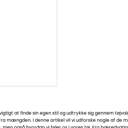
igtigt at finde sin egen stil og udtrykke sig gennem tøjv
 ud fra mængden. I denne artikel vil vi udforske nogle af 
men også hvordan vi føler os i vores tøj. Fra bæredygtige