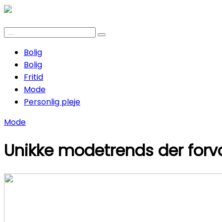
Bolig
Bolig
Fritid
Mode
Personlig pleje
Mode
Unikke modetrends der forvan