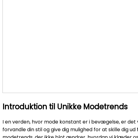
Introduktion til Unikke Modetrends
I en verden, hvor mode konstant er i bevægelse, er det v
forvandle din stil og give dig mulighed for at skille dig
modetrends, der ikke blot ændrer, hvordan vi klæder os, 