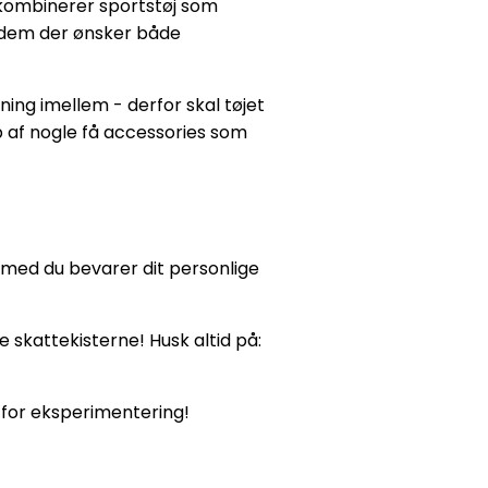
kombinerer sportstøj som
l dem der ønsker både
ning imellem - derfor skal tøjet
lp af nogle få accessories som
g med du bevarer dit personlige
 skattekisterne! Husk altid på:
 for eksperimentering!