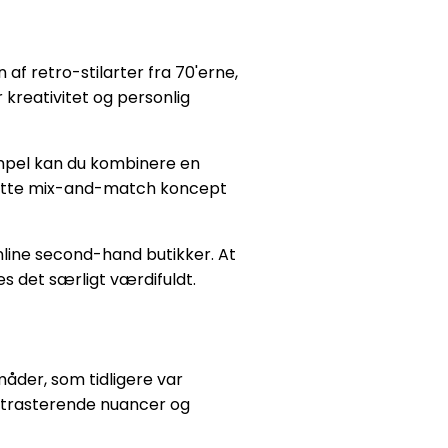
af retro-stilarter fra 70'erne,
 kreativitet og personlig
empel kan du kombinere en
. Dette mix-and-match koncept
line second-hand butikker. At
es det særligt værdifuldt.
åder, som tidligere var
ontrasterende nuancer og