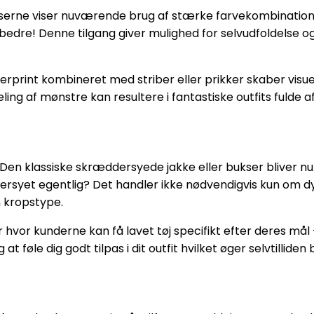
denserne viser nuværende brug af stærke farvekombinat
 bedre! Denne tilgang giver mulighed for selvudfoldelse og
erprint kombineret med striber eller prikker skaber visuel 
ng af mønstre kan resultere i fantastiske outfits fulde a
Den klassiske skræddersyede jakke eller bukser bliver nu
yet egentlig? Det handler ikke nødvendigvis kun om dyr
 kropstype.
or kunderne kan få lavet tøj specifikt efter deres mål 
 føle dig godt tilpas i dit outfit hvilket øger selvtilliden 