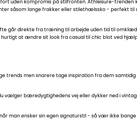
rt uden kompromis på stilfronten. Athleisure-trenden 
ter såsom lange frakker eller stilethælssko - perfekt ti
te går direkte fra træning til arbejde uden tid til omklæd
hurtigt at ændre sit look fra casual til chic blot ved hjæ
ølge trends men snarere tage inspiration fra dem samtidi
u vælger bæredygtighedens vej eller dykker ned i vintage
når man ønsker sin egen signaturstil - så vær ikke bange