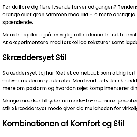
Tør du iføre dig flere lysende farver ad gangen? Ten
orange eller grøn sammen med lilla – jo mere dristigt jo
spændende.
Mønstre spiller også en vigtig rolle i denne trend; blomst
At eksperimentere med forskellige teksturer samt lagdeli
Skræddersyet Stil
Skræddersyet tøj har fået et comeback som aldrig før! 
enhver moderne garderobe. Men hvad betyder skrædders
mere om pasform og hvordan tøjet komplimenterer din
Mange mærker tilbyder nu made-to-measure tjenester hv
stil! Skræddersyet mode giver dig muligheden for virkelig at
Kombinationen af Komfort og Stil